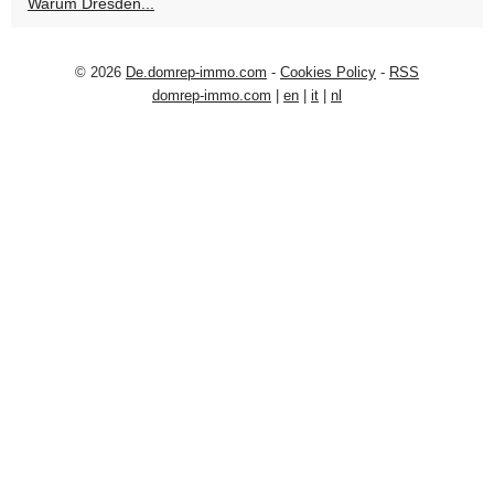
Warum Dresden...
© 2026
De.domrep-immo.com
-
Cookies Policy
-
RSS
domrep-immo.com
|
en
|
it
|
nl